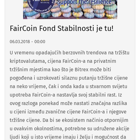
FairCoin Fond Stabilnosti je tu!
06.03.2018 - 00:00
U vremenu opadajućih berzovnih trendova na tržištu
kriptovalutama, cijena FairCoin-a na privatnim
tržišnim mjestima kao što je Bitrex može biti
pogođena i uzrokovati silaznu putanju tržišne cijene
na neko vrijeme, čak i onda kada u stvarnom svijetu
upotreba FairCoin-a nastavlja svoj stabilni rast. Iz
ovog razloga ponekad može nastati značajna razlika
u cijeni između zvanične cijene FairCoin-a i njegove
tržišne cijene. Da bi se ekosistem načinio otpornijim
u ovakvim okolnostima, potrebne su udružene akcije
ljudi koji u isto vrijeme imaju i želju i mogućnost da