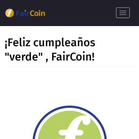
Pasar
al
Toggle
contenido
navigat
principal
¡Feliz cumpleaños
"verde" , FairCoin!