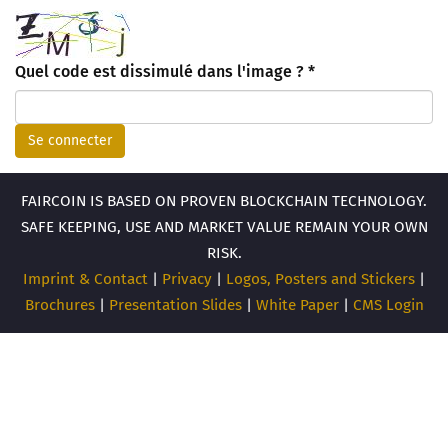
Quel code est dissimulé dans l'image ?
*
Se connecter
FAIRCOIN IS BASED ON PROVEN BLOCKCHAIN TECHNOLOGY.
SAFE KEEPING, USE AND MARKET VALUE REMAIN YOUR OWN
RISK.
Imprint & Contact
|
Privacy
|
Logos, Posters and Stickers
|
Brochures
|
Presentation Slides
|
White Paper
|
CMS Login