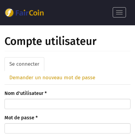
Aller
au
Toggle
contenu
navigat
principal
Compte utilisateur
Onglets
Se connecter
(onglet
principaux
actif)
Demander un nouveau mot de passe
Nom d'utilisateur
*
Mot de passe
*