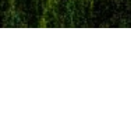
Unsere
Mission
Eine Währung zu schaffen, die stabil, global und
unbestechlich ist. Unser Ziel ist die Schaffung eines
innovativen glokalen Wirtschaftssystems von unten
nach oben zugunsten eines alternativen und
postkapitalistischen Modells, das den Weg für einen
kollektiven Wandel hin zu einem Leben auf der
Grundlage gemeinsamer Werte ebnet. FairCoin ist
unser Tauschmittel. Sein Wert wird von der
Gemeinschaft bestimmt und er wird nie abgewertet.